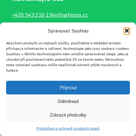
+420 543 210 134
info@hippo.cz
Spravovat Souhlas
Abychom poskytli co nejlepší služby, používáme k ukládání a/nebo
2026 © HIPPO
Web vytvořil
Radek Tejkl
přístupu k informacím o zařízení, technologie jako jsou soubory cookies.
Souhlas s těmito technologiemi nám umožní zpracovávat údaje, jako je
chování při procházení nebo jedinečná ID na tomto webu. Nesouhlas
nebo odvolání souhlasu může nepříznivě ovlivnit určité vlastnosti a
funkce.
Příjmout
Odmítnout
Zobrazit předvolby
Prohlášení o ochraně osobních údajů