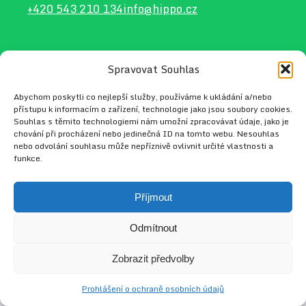
+420 543 210 134
info@hippo.cz
Spravovat Souhlas
2026 © HIPPO
Web vytvořil
Radek Tejkl
Abychom poskytli co nejlepší služby, používáme k ukládání a/nebo
přístupu k informacím o zařízení, technologie jako jsou soubory cookies.
Souhlas s těmito technologiemi nám umožní zpracovávat údaje, jako je
chování při procházení nebo jedinečná ID na tomto webu. Nesouhlas
nebo odvolání souhlasu může nepříznivě ovlivnit určité vlastnosti a
funkce.
Příjmout
Odmítnout
Zobrazit předvolby
Prohlášení o ochraně osobních údajů