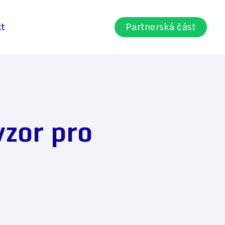
kt
Partnerská část
vzor pro