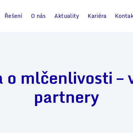
Řešení
O nás
Aktuality
Kariéra
Konta
o mlčenlivosti – 
partnery