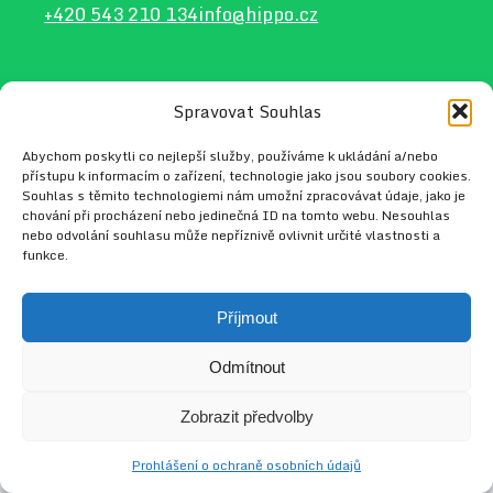
+420 543 210 134
info@hippo.cz
Spravovat Souhlas
2026 © HIPPO
Web vytvořil
Radek Tejkl
Abychom poskytli co nejlepší služby, používáme k ukládání a/nebo
přístupu k informacím o zařízení, technologie jako jsou soubory cookies.
Souhlas s těmito technologiemi nám umožní zpracovávat údaje, jako je
chování při procházení nebo jedinečná ID na tomto webu. Nesouhlas
nebo odvolání souhlasu může nepříznivě ovlivnit určité vlastnosti a
funkce.
Příjmout
Odmítnout
Zobrazit předvolby
Prohlášení o ochraně osobních údajů