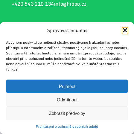
+420 543 210 134
info@hippo.cz
Spravovat Souhlas
2026 © HIPPO
Web vytvořil
Radek Tejkl
Abychom poskytli co nejlepší služby, používáme k ukládání a/nebo
přístupu k informacím o zařízení, technologie jako jsou soubory cookies.
Souhlas s těmito technologiemi nám umožní zpracovávat údaje, jako je
chování při procházení nebo jedinečná ID na tomto webu. Nesouhlas
nebo odvolání souhlasu může nepříznivě ovlivnit určité vlastnosti a
funkce.
Příjmout
Odmítnout
Zobrazit předvolby
Prohlášení o ochraně osobních údajů