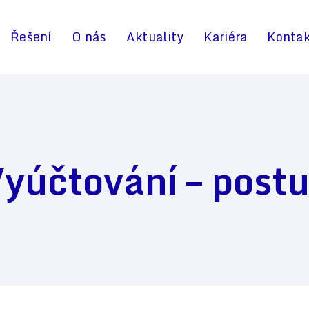
Řešení
O nás
Aktuality
Kariéra
Konta
yúčtování – post