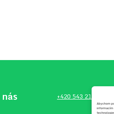
 nás
+420 543 210 134
in
Abychom pos
informacím 
technologie