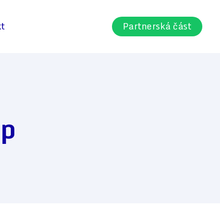
kt
Partnerská část
up