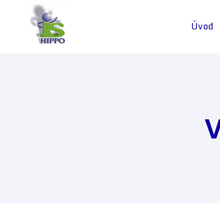
Úvod
V