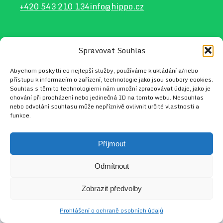
+420 543 210 134
info@hippo.cz
Spravovat Souhlas
2026 © HIPPO
Web vytvořil
Radek Tejkl
Abychom poskytli co nejlepší služby, používáme k ukládání a/nebo
přístupu k informacím o zařízení, technologie jako jsou soubory cookies.
Souhlas s těmito technologiemi nám umožní zpracovávat údaje, jako je
chování při procházení nebo jedinečná ID na tomto webu. Nesouhlas
nebo odvolání souhlasu může nepříznivě ovlivnit určité vlastnosti a
funkce.
Příjmout
Odmítnout
Zobrazit předvolby
Prohlášení o ochraně osobních údajů