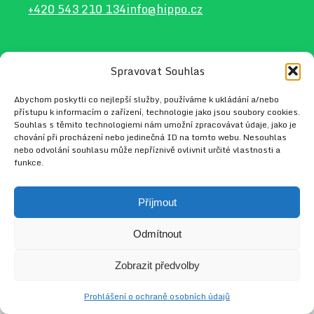
+420 543 210 134
info@hippo.cz
Spravovat Souhlas
2026 © HIPPO
Web vytvořil
Radek Tejkl
Abychom poskytli co nejlepší služby, používáme k ukládání a/nebo
přístupu k informacím o zařízení, technologie jako jsou soubory cookies.
Souhlas s těmito technologiemi nám umožní zpracovávat údaje, jako je
chování při procházení nebo jedinečná ID na tomto webu. Nesouhlas
nebo odvolání souhlasu může nepříznivě ovlivnit určité vlastnosti a
funkce.
Příjmout
Odmítnout
Zobrazit předvolby
Prohlášení o ochraně osobních údajů