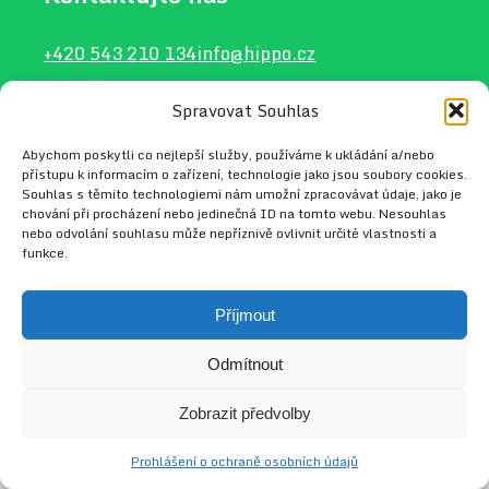
+420 543 210 134
info@hippo.cz
Spravovat Souhlas
Abychom poskytli co nejlepší služby, používáme k ukládání a/nebo
2026 © HIPPO
Web vytvořil
Radek Tejkl
přístupu k informacím o zařízení, technologie jako jsou soubory cookies.
Souhlas s těmito technologiemi nám umožní zpracovávat údaje, jako je
chování při procházení nebo jedinečná ID na tomto webu. Nesouhlas
nebo odvolání souhlasu může nepříznivě ovlivnit určité vlastnosti a
funkce.
Příjmout
Odmítnout
Zobrazit předvolby
Prohlášení o ochraně osobních údajů