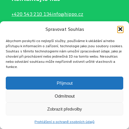
+420 543 210 134
info@hippo.cz
Spravovat Souhlas
Abychom poskytli co nejlepší služby, používáme k ukládání a/nebo
2026 © HIPPO
Web vytvořil
Radek Tejkl
přístupu k informacím o zařízení, technologie jako jsou soubory cookies.
Souhlas s těmito technologiemi nám umožní zpracovávat údaje, jako je
chování při procházení nebo jedinečná ID na tomto webu. Nesouhlas
nebo odvolání souhlasu může nepříznivě ovlivnit určité vlastnosti a
funkce.
Příjmout
Odmítnout
Zobrazit předvolby
Prohlášení o ochraně osobních údajů