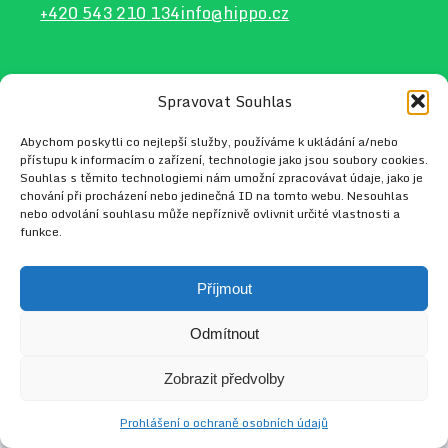
+420 543 210 134
info@hippo.cz
Spravovat Souhlas
2026 © HIPPO
Web vytvořil
Radek Tejkl
Abychom poskytli co nejlepší služby, používáme k ukládání a/nebo
přístupu k informacím o zařízení, technologie jako jsou soubory cookies.
Souhlas s těmito technologiemi nám umožní zpracovávat údaje, jako je
chování při procházení nebo jedinečná ID na tomto webu. Nesouhlas
nebo odvolání souhlasu může nepříznivě ovlivnit určité vlastnosti a
funkce.
Příjmout
Odmítnout
Zobrazit předvolby
Prohlášení o ochraně osobních údajů