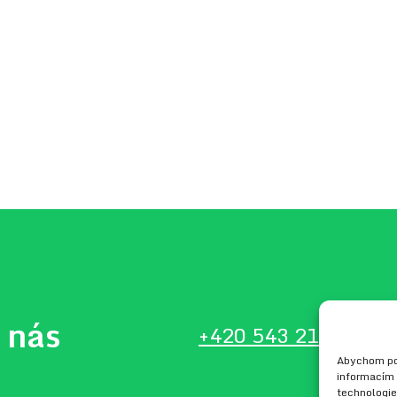
 nás
+420 543 210 134
in
Abychom pos
informacím 
technologie