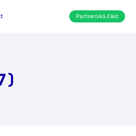
kt
Partnerská část
7)