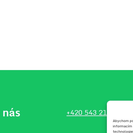
 nás
+420 543 210 134
in
Abychom pos
informacím 
technologie