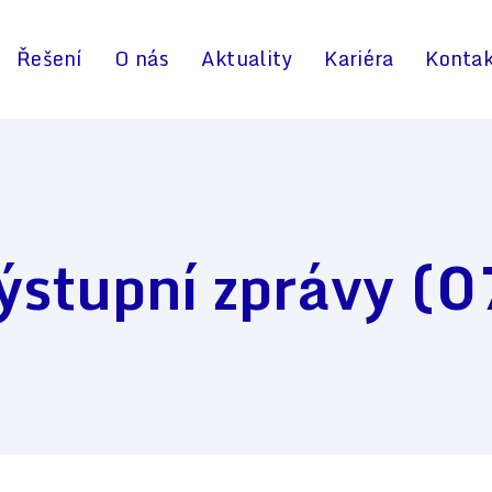
Řešení
O nás
Aktuality
Kariéra
Konta
ýstupní zprávy (0