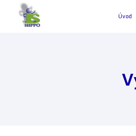
Úvod
V