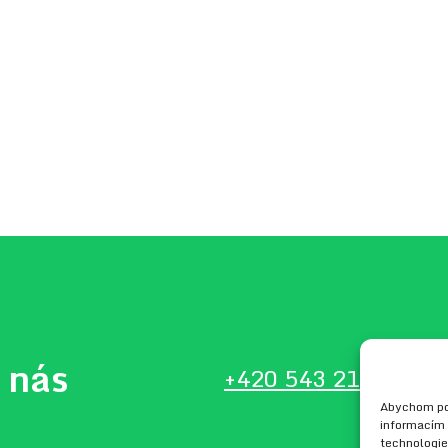
 nás
+420 543 210 134
in
Abychom pos
informacím 
technologie